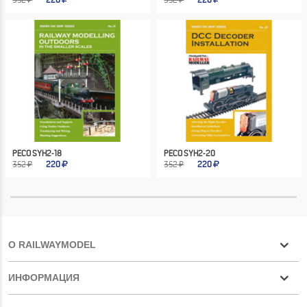
352 ₽
220
352 ₽
220
PECO SYH2-18
PECO SYH2-20
352 ₽
220
352 ₽
220
О RAILWAYMODEL
ИНФОРМАЦИЯ