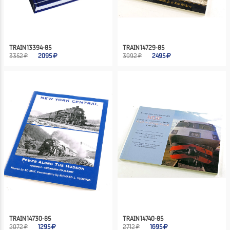
TRAIN 13394-85
TRAIN 14729-85
3352 ₽
2095
3992 ₽
2495
TRAIN 14730-85
TRAIN 14740-85
2072 ₽
1295
2712 ₽
1695