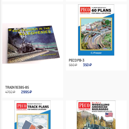
PECO PB-3
560 ₽
350
TRAIN 16385-85
4792 ₽
2995