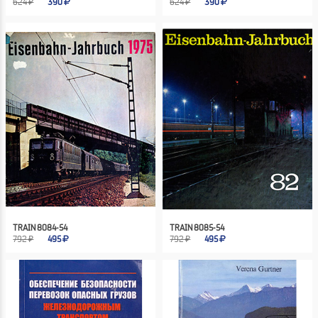
624 ₽
390
624 ₽
390
TRAIN 8084-54
TRAIN 8085-54
792 ₽
495
792 ₽
495