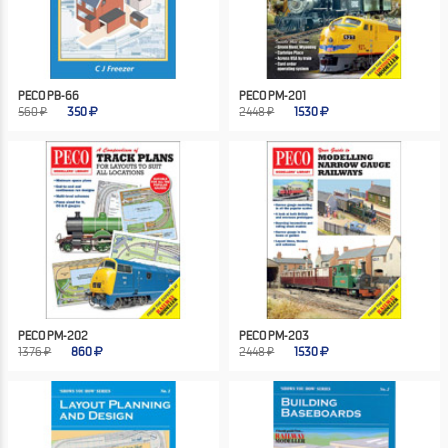
PECO PB-66
PECO PM-201
560 ₽
350
2448 ₽
1530
PECO PM-202
PECO PM-203
1376 ₽
860
2448 ₽
1530