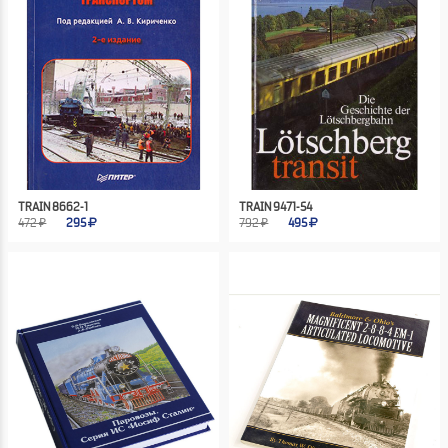
TRAIN 8662-1
TRAIN 9471-54
472 ₽
295
792 ₽
495