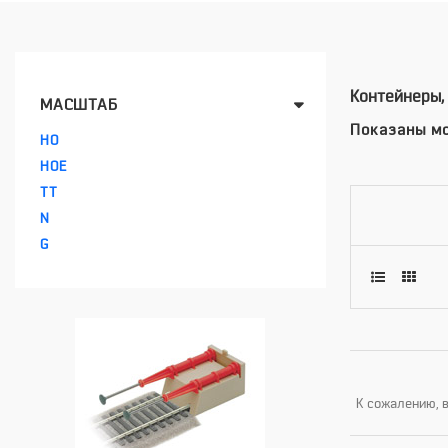
Контейнеры,
МАСШТАБ
Показаны мо
HO
HOE
TT
N
G
К сожалению, в