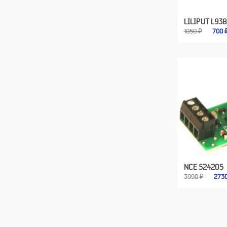
LILIPUT L93
1050 ₽
700
NCE 524205
3990 ₽
273