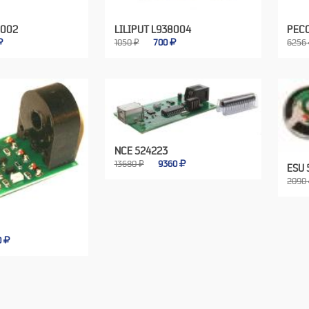
8002
LILIPUT L938004
PECO
1050 ₽
700
6256
NCE 524223
13680 ₽
9360
ESU 
2090
0