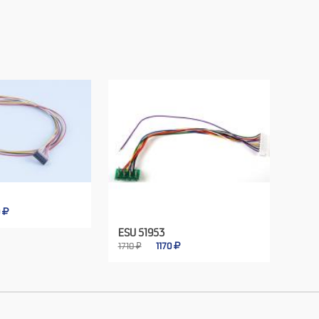
0
ESU 51953
1710 ₽
1170