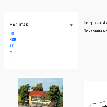
Цифровые Ак
МАСШТАБ
Показаны мо
HO
HOE
TT
N
G