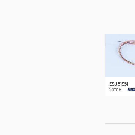
ESU 51951
11970 ₽
819