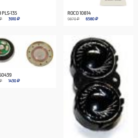
 PLS-135
ROCO 10814
 ₽
3910
9870 ₽
6580
50439
 ₽
1430