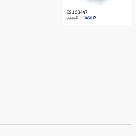
ESU 50447
2090 ₽
1430