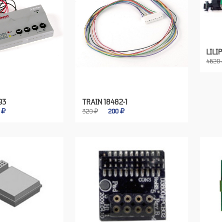
LILI
4620
93
TRAIN 18482-1
5
320 ₽
200