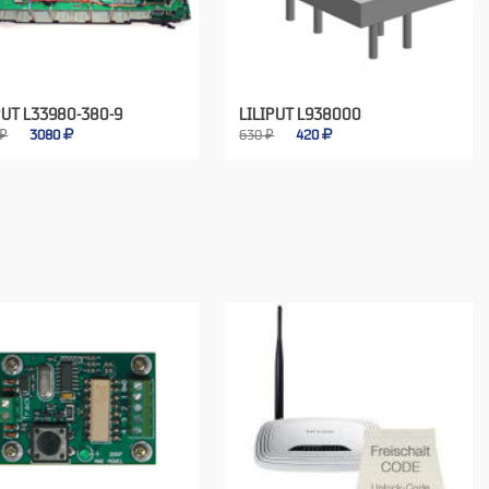
PUT L33980-380-9
LILIPUT L938000
 ₽
3080
630 ₽
420