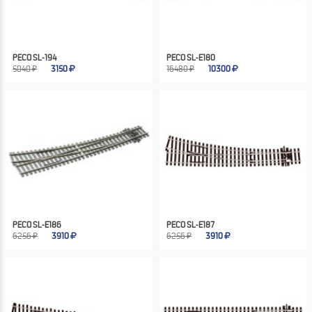
PECO SL-194
PECO SL-E180
5040 ₽
3150
16480 ₽
10300
PECO SL-E186
PECO SL-E187
6256 ₽
3910
6256 ₽
3910