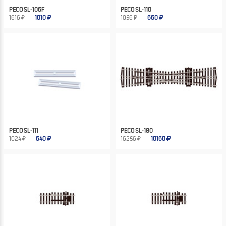
PECO SL-106F
PECO SL-110
1616 ₽
1010
1056 ₽
660
PECO SL-111
PECO SL-180
1024 ₽
640
16256 ₽
10160