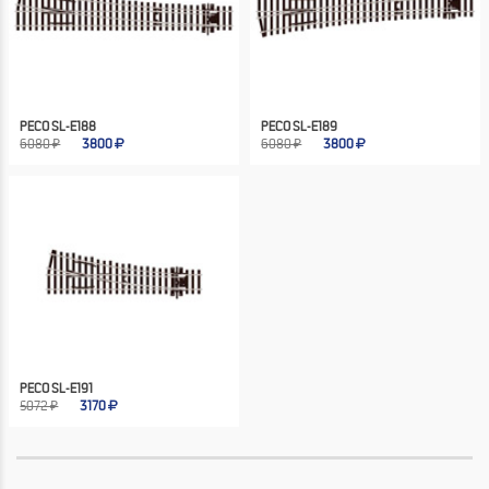
PECO SL-E188
PECO SL-E189
6080 ₽
3800
6080 ₽
3800
PECO SL-E191
5072 ₽
3170