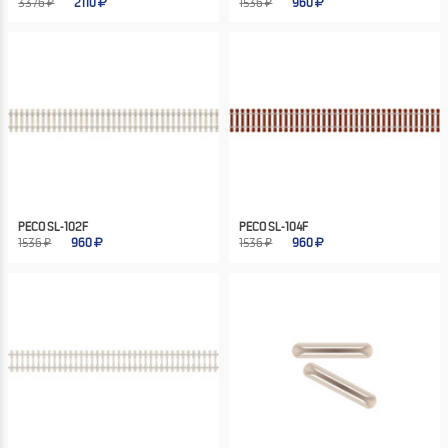
3376 ₽
2110
1536 ₽
960
PECO SL-102F
PECO SL-104F
1536 ₽
960
1536 ₽
960