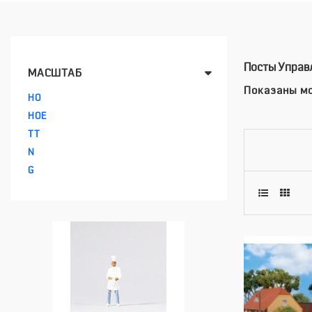
Посты Управ
МАСШТАБ
Показаны мо
HO
HOE
TT
N
G