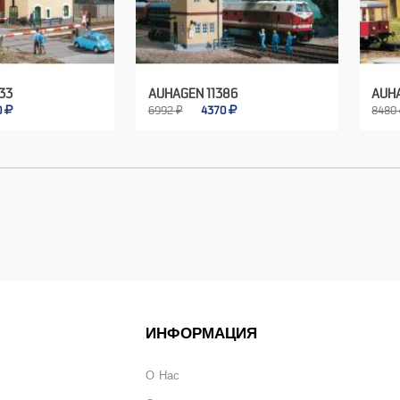
33
AUHAGEN 11386
AUHA
0
6992 ₽
4370
8480
ИНФОРМАЦИЯ
О Нас