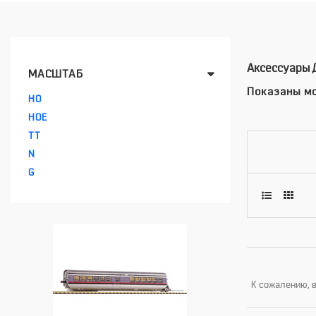
Аксессуары 
МАСШТАБ
Показаны мо
HO
HOE
TT
N
G
К сожалению, в