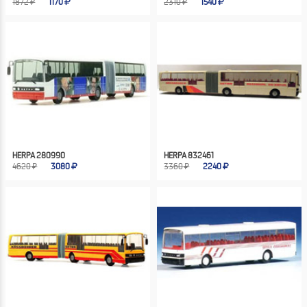
1872 ₽
1170
2310 ₽
1540
HERPA 280990
HERPA 832461
4620 ₽
3080
3360 ₽
2240