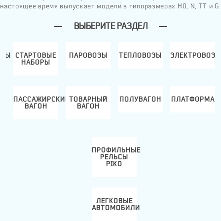
настоящее время выпускает модели в типоразмерах H0, N, ТТ и G.
ВЫБЕРИТЕ РАЗДЕЛ
ИВЫ
СТАРТОВЫЕ
ПАРОВОЗЫ
ТЕПЛОВОЗЫ
ЭЛЕКТРОВОЗ
Д
НАБОРЫ
ПАССАЖИРСКИЙ
ТОВАРНЫЙ
ПОЛУВАГОН
ПЛАТФОРМА
И
ВАГОН
ВАГОН
ПРОФИЛЬНЫЕ
РЕЛЬСЫ
PIKO
ЛЕГКОВЫЕ
АВТОМОБИЛИ